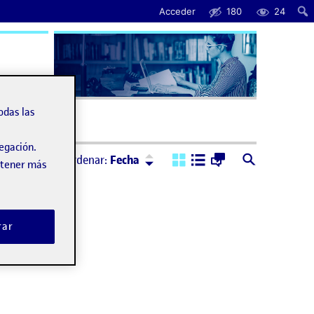
Acceder
180
24
uda
odas las
vegación.
Ordenar:
Descendente
Ordenar:
Fecha
obtener más
rar