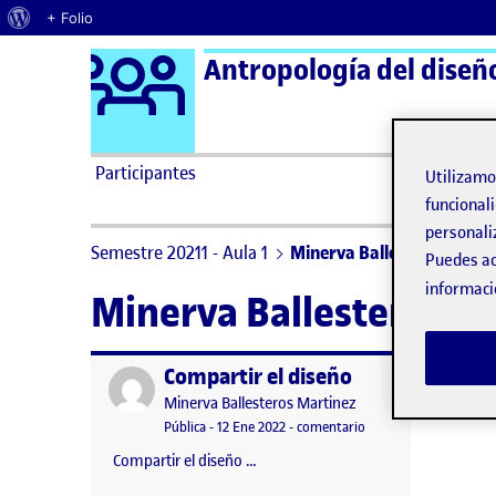
Acerca de WordPress
+ Folio
Logo Ágora
Antropología del diseñ
Saltar al contenido
Participantes
Utilizam
funcionali
personali
Semestre 20211 - Aula 1
Minerva Ballesteros Marti
Puedes ac
informaci
Minerva Ballesteros M
Compartir el diseño
Publicado por
Publicado por
Minerva Ballesteros Martinez
Visibilidad:
Fecha de publicación
en Compartir el diseñ
Pública
-
12 Ene 2022
-
comentario
Compartir el diseño …