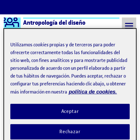
Logo Ágora
Antropología del diseño
Saltar al contenido
Utilizamos
cookies
propias y de terceros para poder
ofrecerte correctamente todas las funcionalidades del
sitio web, con fines analíticos y para mostrarte publicidad
Semestre 20211 - Aula 1
6 Octubre, 2021
personalizada de acuerdo con un perfil elaborado a partir
6 Octubre, 2021
de tus hábitos de navegación. Puedes aceptar, rechazar o
configurar tus preferencias haciendo clic abajo, u obtener
más información en nuestra
política de cookies.
Regalar tiempo
Publicado por
Publicado por
Nora González Arrasate
Visibilidad:
Fecha de publicación
en Regalar tiempo
Pública
-
6 Oct 2021
-
2 comentarios
Aceptar
Rechazar