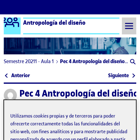
Logo Ágora
Antropología del diseño
Saltar al contenido
Semestre 20211 - Aula 1
Pec 4 Antropología del diseño: compartir el diseño
Navegación de entradas
: Compartir el diseño
: PEC
Anterior
Siguiente
Pec 4 Antropología del diseño
Publicado por
Publicado por
Lucia Díez Concari
Visibilidad:
Fecha de publicación
12 enero, 2022 6:59 pm
en Pec 4 Antropología del diseño: co
Pública
-
12 Ene 2022
-
1 comentario
Utilizamos
cookies
propias y de terceros para poder
ofrecerte correctamente todas las funcionalidades del
En esta entrada presento mi propuesta de diseño orientada
sitio web, con fines analíticos y para mostrarte publicidad
a la comunidad de apasionados de la cerveza artesanal.
personalizada de acuerdo con un perfil elaborado a partir