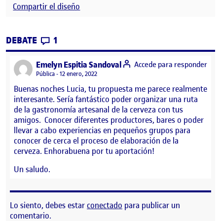
Compartir el diseño
CONTRIBUTIONS
EN PEC 4 ANTROPOLOGÍA DEL DISEÑO: C
DEBATE
1
says:
Emelyn Espitia Sandoval
Accede para responder
Visibilidad:
Pública
12 enero, 2022
Buenas noches Lucia, tu propuesta me parece realmente
interesante. Sería fantástico poder organizar una ruta
de la gastronomía artesanal de la cerveza con tus
amigos. Conocer diferentes productores, bares o poder
llevar a cabo experiencias en pequeños grupos para
conocer de cerca el proceso de elaboración de la
cerveza. Enhorabuena por tu aportación!
Un saludo.
Lo siento, debes estar
conectado
para publicar un
comentario.