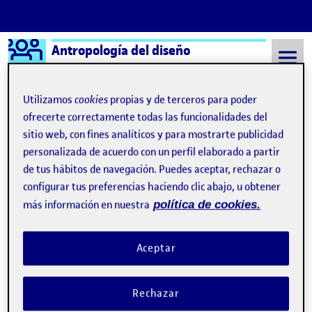
Logo Ágora
Antropología del diseño
Saltar al contenido
Utilizamos
cookies
propias y de terceros para poder
ofrecerte correctamente todas las funcionalidades del
sitio web, con fines analíticos y para mostrarte publicidad
Semestre 20211 - Aula 1
8 Septiembre, 2021
personalizada de acuerdo con un perfil elaborado a partir
8 Septiembre, 2021
de tus hábitos de navegación. Puedes aceptar, rechazar o
configurar tus preferencias haciendo clic abajo, u obtener
más información en nuestra
política de cookies.
¡Bienvenidos y bienvenidas!
Publicado por
Publicado por
Quelic Berga Carreras
Visibilidad:
Fecha de publicación
9 septiembre, 2021 2:49 pm
Pública
-
8 Sep 2021
Aceptar
Rechazar