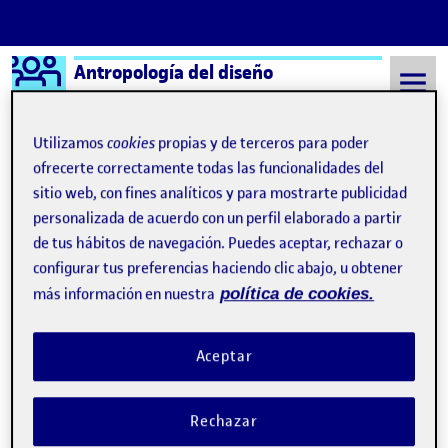
Logo Ágora
Antropología del diseño
Saltar al contenido
Utilizamos
cookies
propias y de terceros para poder
ofrecerte correctamente todas las funcionalidades del
sitio web, con fines analíticos y para mostrarte publicidad
Semestre 20211 - Aula 1
Quelic Berga Carreras
personalizada de acuerdo con un perfil elaborado a partir
Quelic Berga Carreras
de tus hábitos de navegación. Puedes aceptar, rechazar o
configurar tus preferencias haciendo clic abajo, u obtener
más información en nuestra
política de cookies.
¡Bienvenidos y bienvenidas!
Publicado por
Publicado por
Quelic Berga Carreras
Visibilidad:
Fecha de publicación
9 septiembre, 2021 2:49 pm
Pública
-
8 Sep 2021
Aceptar
Rechazar