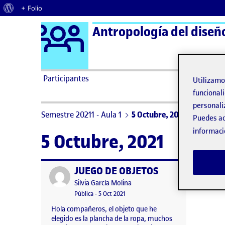
Acerca de WordPress
+ Folio
Logo Ágora
Antropología del diseñ
Saltar al contenido
Participantes
Utilizam
funcionali
personali
Semestre 20211 - Aula 1
5 Octubre, 2021
Puedes ac
informaci
5 Octubre, 2021
JUEGO DE OBJETOS
Publicado por
Publicado por
Silvia García Molina
Visibilidad:
Fecha de publicación
Pública
-
5 Oct 2021
Hola compañeros, el objeto que he
elegido es la plancha de la ropa, muchos