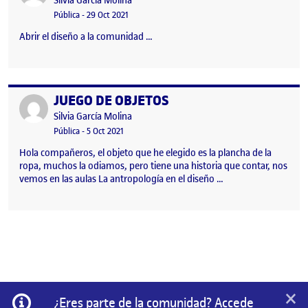
Silvia García Molina
Visibilidad:
Fecha de publicación
Pública
-
29 Oct 2021
Abrir el diseño a la comunidad …
JUEGO DE OBJETOS
Publicado por
Publicado por
Silvia García Molina
Visibilidad:
Fecha de publicación
Pública
-
5 Oct 2021
Hola compañeros, el objeto que he elegido es la plancha de la
ropa, muchos la odiamos, pero tiene una historia que contar, nos
vemos en las aulas La antropología en el diseño …
×
Información
¿Eres parte de la comunidad? Accede