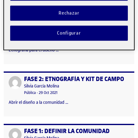
Rechazar
FASE 3: ETNOGRAFÍA DEL DISEÑO
Publicado por
Configurar
Publicado por
Silvia García Molina
Visibilidad:
Fecha de publicación
Pública
-
10 Dic 2021
Etnografía para el diseño …
FASE 2: ETNOGRAFÍA Y KIT DE CAMPO
Publicado por
Publicado por
Silvia García Molina
Visibilidad:
Fecha de publicación
Pública
-
29 Oct 2021
Abrir el diseño a la comunidad …
FASE 1: DEFINIR LA COMUNIDAD
Publicado por
Publicado por