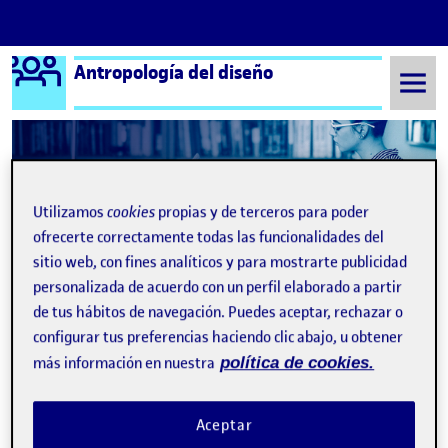
Logo Ágora
Antropología del diseño
Saltar al contenido
Semestre 20211 - Aula 1
Silvia García Molina
Utilizamos
cookies
propias y de terceros para poder
ofrecerte correctamente todas las funcionalidades del
Silvia García Molina
sitio web, con fines analíticos y para mostrarte publicidad
personalizada de acuerdo con un perfil elaborado a partir
PEC 4 COMPARTIR EL DISEÑO
Publicado por
de tus hábitos de navegación. Puedes aceptar, rechazar o
Publicado por
Silvia García Molina
configurar tus preferencias haciendo clic abajo, u obtener
Visibilidad:
Fecha de publicación
Pública
-
13 Ene 2022
más información en nuestra
política de cookies.
He centrado mi estudio etnográfico en la comunidad gamer, tras
muchas semanas conviviendo y compartiendo tiempo y alguna
partida con ellos este ha sido el objeto diseñado para ellos
Aceptar
Compartir el diseño …