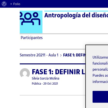
Acerca de WordPress
+ Folio
Logo Ágora
Antropología del diseñ
Saltar al contenido
Participantes
Semestre 20211 - Aula 1
FASE 1: DEFINIR LA COMU
Utilizam
funcionali
personali
FASE 1: DEFINIR LA CO
Publicado por
Puedes ac
Publicado por
Silvia García Molina
informaci
Visibilidad:
Fecha de publicación
Pública
-
29 Oct 2021