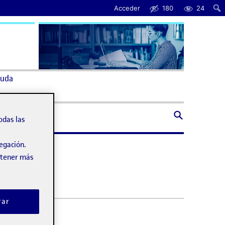
Acceder
180
24
uda
odas las
vegación.
obtener más
rar