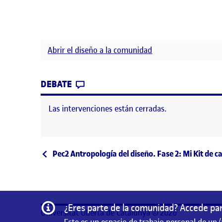
Abrir el diseño a la comunidad
CONTRIBUTION
0
EN FASE 1: DEFINIR LA COMUNID
DEBATE
Las intervenciones están cerradas.
Navegación de entrad
Entrada anterior
Pec2 Antropología del diseño. Fase 2: Mi Kit de 
Información
¿Eres parte de la comunidad? Accede par
Universitat Oberta de Catalunya © 2026