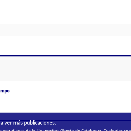
AD
as
campo
a ver más publicaciones.