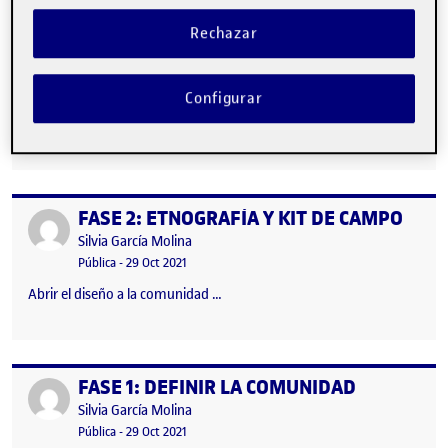
FASE 1: Definir la comunidad
Publicado por
Rechazar
Publicado por
Yamina El Faezi Bkhicha
Visibilidad:
Fecha de publicación
29 octubre, 2021 7:43 pm
en FASE 1: Definir la comunidad
Pública
-
29 Oct 2021
-
comentario
Configurar
He escogido la comunidad de las tatuadoras de henna: Abrir el
diseño a la comunidad …
FASE 2: ETNOGRAFÍA Y KIT DE CAMPO
Publicado por
Publicado por
Silvia García Molina
Visibilidad:
Fecha de publicación
Pública
-
29 Oct 2021
Abrir el diseño a la comunidad …
FASE 1: DEFINIR LA COMUNIDAD
Publicado por
Publicado por
Silvia García Molina
Visibilidad:
Fecha de publicación
Pública
-
29 Oct 2021