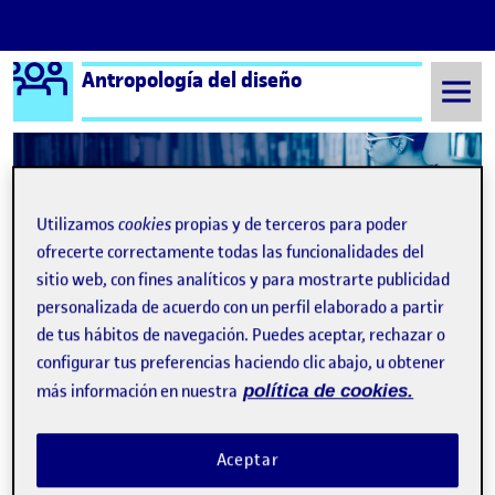
Logo Ágora
Antropología del diseño
Saltar al contenido
Semestre 20211 - Aula 1
29 Octubre, 2021
Utilizamos
cookies
propias y de terceros para poder
ofrecerte correctamente todas las funcionalidades del
29 Octubre, 2021
sitio web, con fines analíticos y para mostrarte publicidad
personalizada de acuerdo con un perfil elaborado a partir
de tus hábitos de navegación. Puedes aceptar, rechazar o
FASE 2: ETNOGRAFÍA Y KIT DE CAMPO
Publicado por
configurar tus preferencias haciendo clic abajo, u obtener
Publicado por
Yamina El Faezi Bkhicha
Visibilidad:
Fecha de publicación
29 octubre, 2021 7:48 pm
en FASE 2: ETNOGRAFÍA Y KIT DE
más información en nuestra
política de cookies.
Pública
-
29 Oct 2021
-
comentario
Abrir el diseño a la comunidad. Etnografía para el diseño …
Aceptar