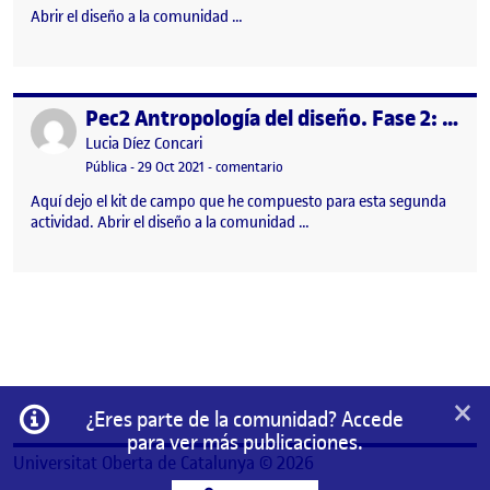
Abrir el diseño a la comunidad …
Pec2 Antropología del diseño. Fase 2: Mi Kit de campo
Publicado por
Publicado por
Lucia Díez Concari
Visibilidad:
Fecha de publicación
29 octubre, 2021 1:04 pm
en Pec2 Antropología del diseño. Fa
Pública
-
29 Oct 2021
-
comentario
Aquí dejo el kit de campo que he compuesto para esta segunda
actividad. Abrir el diseño a la comunidad …
×
Información
¿Eres parte de la comunidad? Accede
para ver más publicaciones.
Universitat Oberta de Catalunya © 2026