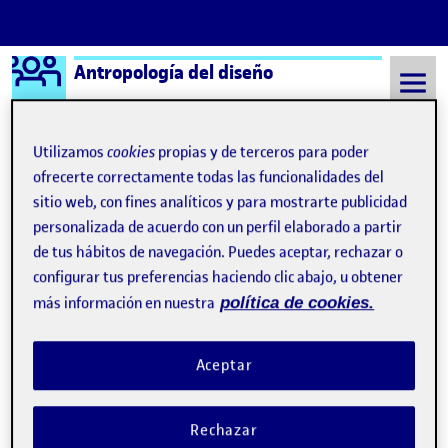
Logo Ágora
Antropología del diseño
Saltar al contenido
Utilizamos
cookies
propias y de terceros para poder
ofrecerte correctamente todas las funcionalidades del
Semestre 20211 - Aula 1
10 Diciembre, 2021
sitio web, con fines analíticos y para mostrarte publicidad
personalizada de acuerdo con un perfil elaborado a partir
10 Diciembre, 2021
de tus hábitos de navegación. Puedes aceptar, rechazar o
configurar tus preferencias haciendo clic abajo, u obtener
más información en nuestra
política de cookies.
FASE 3: ETNOGRAFÍA DEL DISEÑO
Publicado por
Publicado por
Silvia García Molina
Visibilidad:
Fecha de publicación
Pública
-
10 Dic 2021
Aceptar
Etnografía para el diseño …
Rechazar