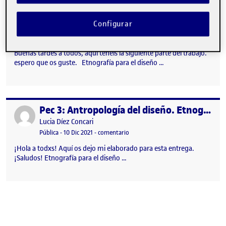
ETNOGRAFIA PARA EL DISEÑO
Publicado por
Configurar
Publicado por
Yamina El Faezi Bkhicha
Visibilidad:
Fecha de publicación
en ETNOGRAFIA PARA EL DISEÑO
Pública
-
10 Dic 2021
-
comentario
Buenas tardes a todos, aquí tenéis la siguiente parte del trabajo.
espero que os guste. Etnografía para el diseño …
Pec 3: Antropología del diseño. Etnografía para el diseño
Publicado por
Publicado por
Lucia Díez Concari
Visibilidad:
Fecha de publicación
10 diciembre, 2021 12:07 pm
en Pec 3: Antropología del diseño. E
Pública
-
10 Dic 2021
-
comentario
¡Hola a todxs! Aquí os dejo mi elaborado para esta entrega.
¡Saludos! Etnografía para el diseño …