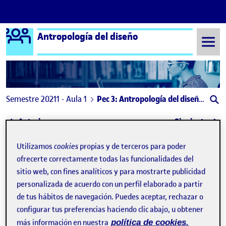
Logo Ágora
Antropología del diseño
Saltar al contenido
Semestre 20211 - Aula 1
Pec 3: Antropología del diseño. Etnografía para el diseño
Navegación de entradas
: ETNOGRAFÍA PARA EL DISEÑO «EL TEA»
: PEC
Anterior
Siguiente
Pec 3: Antropología del diseño
Utilizamos
cookies
propias y de terceros para poder
Publicado por
ofrecerte correctamente todas las funcionalidades del
Publicado por
Lucia Díez Concari
sitio web, con fines analíticos y para mostrarte publicidad
Visibilidad:
Fecha de publicación
10 diciembre, 2021 12:07 pm
en Pec 3: Antropología del diseño. Etno
Pública
-
10 Dic 2021
-
comentario
personalizada de acuerdo con un perfil elaborado a partir
de tus hábitos de navegación. Puedes aceptar, rechazar o
¡Hola a todxs!
configurar tus preferencias haciendo clic abajo, u obtener
más información en nuestra
política de cookies.