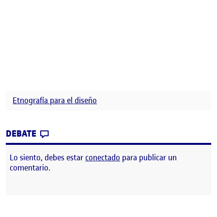
Etnografía para el diseño
CONTRIBUTION
0
EN PEC 3: ANTROPOLOGÍA DEL DISEÑO. E
DEBATE
Lo siento, debes estar
conectado
para publicar un
comentario.