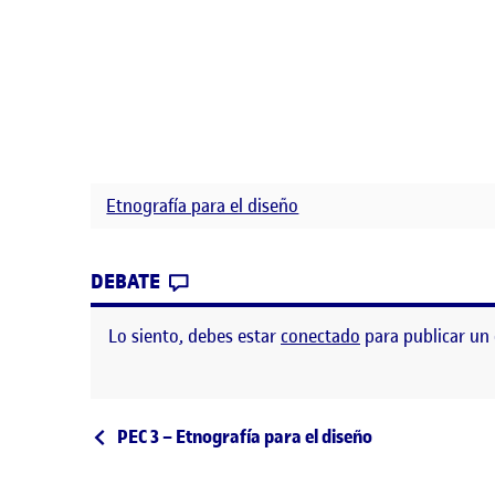
Etnografía para el diseño
CONTRIBUTION
0
EN ETNOGRAFIA PARA EL DISEÑO
DEBATE
Lo siento, debes estar
conectado
para publicar un
Navegación de entrad
Entrada anterior
PEC 3 – Etnografía para el diseño