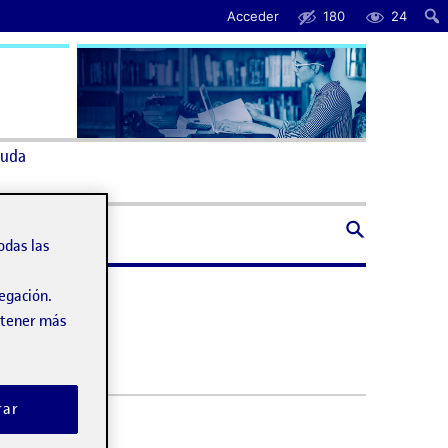
Acceder
180
24
uda
odas las
vegación.
obtener más
rar