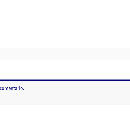
 comentario.
as