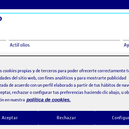
o
ActiFolios
Ay
SEÑO
os
cookies
propias y de terceros para poder ofrecerte correctamente t
dades del sitio web, con fines analíticos y para mostrarte publicidad
ISEÑO
zada de acuerdo con un perfil elaborado a partir de tus hábitos de na
eptar, rechazar o configurar tus preferencias haciendo clic abajo, u 
 DISEÑO
ón en nuestra
política de cookies.
Aceptar
Rechazar
Configu
 del trabajo. espero que os guste.