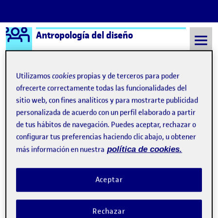
Logo Ágora
Antropología del diseño
Saltar al contenido
Utilizamos
cookies
propias y de terceros para poder
ofrecerte correctamente todas las funcionalidades del
Semestre 20211 - Aula 1
17 Octubre, 2021
sitio web, con fines analíticos y para mostrarte publicidad
personalizada de acuerdo con un perfil elaborado a partir
17 Octubre, 2021
de tus hábitos de navegación. Puedes aceptar, rechazar o
configurar tus preferencias haciendo clic abajo, u obtener
más información en nuestra
política de cookies.
Aceptar
Rechazar