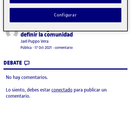
Configurar
Antropología del diseño – PEC 2 – Fase 1 :
Publicado por
definir la comunidad
Publicado por
Jael Puppo Vera
Visibilidad:
Fecha de publicación
en Antropología del diseño – PEC 2 – 
Pública
-
17 Oct 2021
-
comentario
CONTRIBUTION
0
EN ANTROPOLOGÍA DEL DISEÑO – PEC 2 – 
DEBATE
No hay comentarios.
Lo siento, debes estar
conectado
para publicar un
comentario.