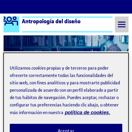
Logo Ágora
Antropología del diseño
Saltar al contenido
Semestre 20211 - Aula 1
PEC 2 – Primera parte: Definir la comunidad
Utilizamos
cookies
propias y de terceros para poder
Navegación de entradas
: Antropología del diseño – PEC 2 – Fase 1 : definir
: PEC
Anterior
Siguiente
ofrecerte correctamente todas las funcionalidades del
sitio web, con fines analíticos y para mostrarte publicidad
PEC 2 – Primera parte: Defini
Publicado por
personalizada de acuerdo con un perfil elaborado a partir
Publicado por
Efraím García Crespo
de tus hábitos de navegación. Puedes aceptar, rechazar o
Visibilidad:
Fecha de publicación
en PEC 2 – Primera parte: Definir la 
Pública
-
24 Oct 2021
-
comentario
configurar tus preferencias haciendo clic abajo, u obtener
más información en nuestra
política de cookies.
La comunidad que he elegido para este trabajo es la
Comunión de la Paz, repartida en dos sedes de la Comunidad
Aceptar