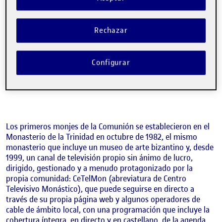
Valenciana: una en el Monasterio de la Trinidad, en
Mutxamel (Alicante), y otra en el Monasterio de la
Transfiguración, en Castellón. Se trata de una comunidad
Rechazar
religiosa de monjes y laicos que celebra reuniones semanales
(que han pasado a producirse en línea desde la irrupción del
COVID-19) en las que se debaten principalmente diferentes
Configurar
pasajes bíblicos. De esta comunidad he podido conocer de
cerca a la mitad alicantina, dado que varios miembros de mi
familia forman parte de su sector laico.
Los primeros monjes de la Comunión se establecieron en el
Monasterio de la Trinidad en octubre de 1982, el mismo
monasterio que incluye un museo de arte bizantino y, desde
1999, un canal de televisión propio sin ánimo de lucro,
dirigido, gestionado y a menudo protagonizado por la
propia comunidad: CeTelMon (abreviatura de Centro
Televisivo Monástico), que puede seguirse en directo a
través de su propia página web y algunos operadores de
cable de ámbito local, con una programación que incluye la
cobertura íntegra, en directo y en castellano, de la agenda