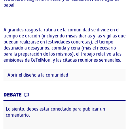
papal.
A grandes rasgos la rutina de la comunidad se divide en el
tiempo de oración (incluyendo misas diarias y las vigilias que
puedan realizarse en festividades concretas), el tiempo
destinado a desayunos, comida y cena (más el necesario
para la preparación de los mismos), el trabajo relativo a las
emisiones de CeTelMon, y las citadas reuniones semanales.
Abrir el diseño a la comunidad
CONTRIBUTION
0
EN PEC 2 – PRIMERA PARTE: DEFINIR LA
DEBATE
Lo siento, debes estar
conectado
para publicar un
comentario.