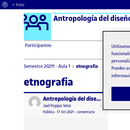
Acerca de WordPress
+ Folio
Logo Ágora
Antropología del diseñ
Saltar al contenido
Participantes
Utilizam
funcionali
personali
Semestre 20211 - Aula 1
etnografia
Puedes ac
informaci
etnografia
Antropología del diseño – PEC 2 – Fase 1 : definir la comunidad
Publicado por
Publicado por
Jael Puppo Vera
Visibilidad:
Fecha de publicación
en Antropología del di
Pública
-
17 Oct 2021
-
comentario