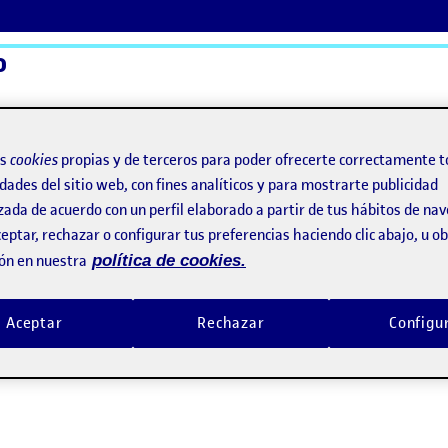
o
ActiFolios
Ay
os
cookies
propias y de terceros para poder ofrecerte correctamente t
dades del sitio web, con fines analíticos y para mostrarte publicidad
zada de acuerdo con un perfil elaborado a partir de tus hábitos de na
eptar, rechazar o configurar tus preferencias haciendo clic abajo, u 
ón en nuestra
política de cookies.
Aceptar
Rechazar
Configu
seño – PEC 2 – Fase 1 : definir la comunidad