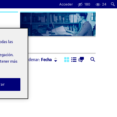
Acceder
180
24
uda
odas las
vegación.
Ordenar:
Descendente
Ordenar:
Fecha
obtener más
rar