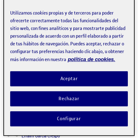
Utilizamos
cookies
propias y de terceros para poder
ofrecerte correctamente todas las funcionalidades del
sitio web, con fines analíticos y para mostrarte publicidad
Compartir el diseño
Publicado por
personalizada de acuerdo con un perfil elaborado a partir
Publicado por
Efraím García Crespo
de tus hábitos de navegación. Puedes aceptar, rechazar o
Visibilidad:
Fecha de publicación
10 enero, 2022 1:00 pm
en Compartir el diseño
Pública
-
10 Ene 2022
-
comentario
configurar tus preferencias haciendo clic abajo, u obtener
CONTRIBUTION
0
EN COMPARTIR EL DISEÑO
DEBATE
más información en nuestra
política de cookies.
No hay comentarios.
Aceptar
Lo siento, debes estar
conectado
para publicar un
comentario.
Rechazar
Configurar
Etnografía para el diseño
Publicado por
Publicado por
Efraím García Crespo