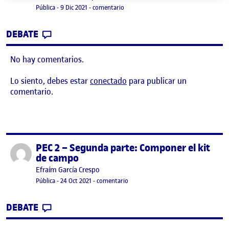
Visibilidad:
Fecha de publicación
en Etnografía para el diseño
Pública
-
9 Dic 2021
-
comentario
CONTRIBUTION
0
EN ETNOGRAFÍA PARA EL DISEÑO
DEBATE
No hay comentarios.
Lo siento, debes estar
conectado
para publicar un
comentario.
PEC 2 – Segunda parte: Componer el kit
Publicado por
de campo
Publicado por
Efraím García Crespo
Visibilidad:
Fecha de publicación
en PEC 2 – Segunda parte: Componer 
Pública
-
24 Oct 2021
-
comentario
CONTRIBUTION
0
EN PEC 2 – SEGUNDA PARTE: COMPONER E
DEBATE