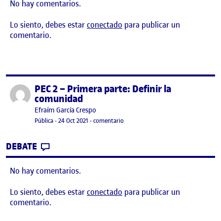
No hay comentarios.
Lo siento, debes estar
conectado
para publicar un
comentario.
PEC 2 – Primera parte: Definir la
Publicado por
comunidad
Publicado por
Efraím García Crespo
Visibilidad:
Fecha de publicación
en PEC 2 – Primera parte: Definir la
Pública
-
24 Oct 2021
-
comentario
CONTRIBUTION
0
EN PEC 2 – PRIMERA PARTE: DEFINIR LA
DEBATE
No hay comentarios.
Lo siento, debes estar
conectado
para publicar un
comentario.