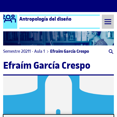
Logo Ágora
Antropología del diseño
Saltar al contenido
Semestre 20211 - Aula 1
Efraím García Crespo
Efraím García Crespo