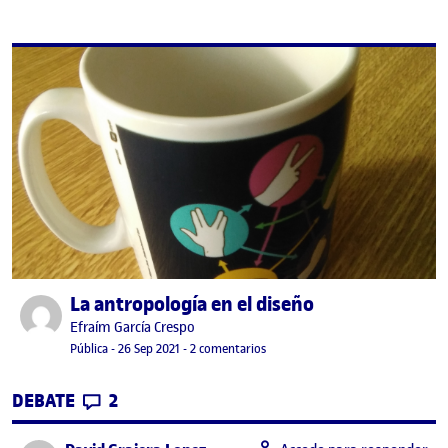
La antropología en el diseño
Publicado por
Publicado por
Efraím García Crespo
Visibilidad:
Fecha de publicación
26 septiembre, 2021 3:54 pm
en La antropología en el diseño
Pública
-
26 Sep 2021
-
2 comentarios
CONTRIBUTIONS
EN LA ANTROPOLOGÍA EN EL DISEÑO
DEBATE
2