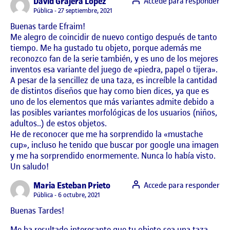
says:
David Grajera Lopez
Accede para responder
Visibilidad:
Pública
27 septiembre, 2021
Buenas tarde Efraim!
Me alegro de coincidir de nuevo contigo después de tanto
tiempo. Me ha gustado tu objeto, porque además me
reconozco fan de la serie también, y es uno de los mejores
inventos esa variante del juego de «piedra, papel o tijera».
A pesar de la sencillez de una taza, es increíble la cantidad
de distintos diseños que hay como bien dices, ya que es
uno de los elementos que más variantes admite debido a
las posibles variantes morfológicas de los usuarios (niños,
adultos..) de estos objetos.
He de reconocer que me ha sorprendido la «mustache
cup», incluso he tenido que buscar por google una imagen
y me ha sorprendido enormemente. Nunca lo había visto.
Un saludo!
says:
Maria Esteban Prieto
Accede para responder
Visibilidad:
Pública
6 octubre, 2021
Buenas Tardes!
Me ha resultado interesante que tu objeto sea una taza,