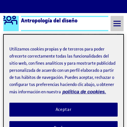
Logo Ágora
Antropología del diseño
Saltar al contenido
Utilizamos
cookies
propias y de terceros para poder
Semestre 20211 - Aula 1
Jael Puppo Vera
ofrecerte correctamente todas las funcionalidades del
sitio web, con fines analíticos y para mostrarte publicidad
Jael Puppo Vera
personalizada de acuerdo con un perfil elaborado a partir
de tus hábitos de navegación. Puedes aceptar, rechazar o
configurar tus preferencias haciendo clic abajo, u obtener
Antropología del diseño – PEC 2 – Fase 1 : definir la comunidad
Publicado por
más información en nuestra
política de cookies.
Publicado por
Jael Puppo Vera
Visibilidad:
Fecha de publicación
en Antropología del diseño – PEC 2 –
Pública
-
17 Oct 2021
-
comentario
Aceptar