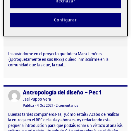
Rechazar
Configurar
Inspirándome en el proyecto que lidera Mara Jiménez
(@croquetamente en sus RRSS) quiero inmiscuirme en la
comunidad que la sigue, la cual…
Antropología del diseño – Pec 1
Publicado por
Publicado por
Jael Puppo Vera
Visibilidad:
Fecha de publicación
en Antropología del diseño – Pec 
Pública
-
4 Oct 2021
-
2 comentarios
Buenas tardes compañeros-as, ¿Cómo estáis? Acabo de realizar
la entrega en el REC del aula y ahora estoy redactando esta
pequeña introducción para que podáis echar un vistazo al análisis