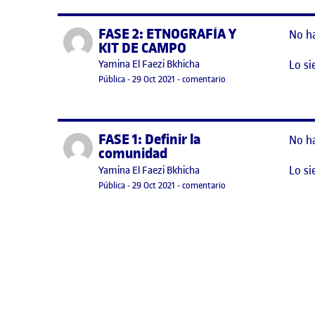
FASE 2: ETNOGRAFÍA Y
Publicado por
No h
KIT DE CAMPO
Lo si
Publicado por
Yamina El Faezi Bkhicha
Visibilidad:
Fecha de publicación
29 octubre, 2021 7:48 pm
en FASE 2: ETNOGRAFÍ
Pública
-
29 Oct 2021
-
comentario
FASE 1: Definir la
Publicado por
No h
comunidad
Lo si
Publicado por
Yamina El Faezi Bkhicha
Visibilidad:
Fecha de publicación
29 octubre, 2021 7:43 pm
en FASE 1: Definir la c
Pública
-
29 Oct 2021
-
comentario