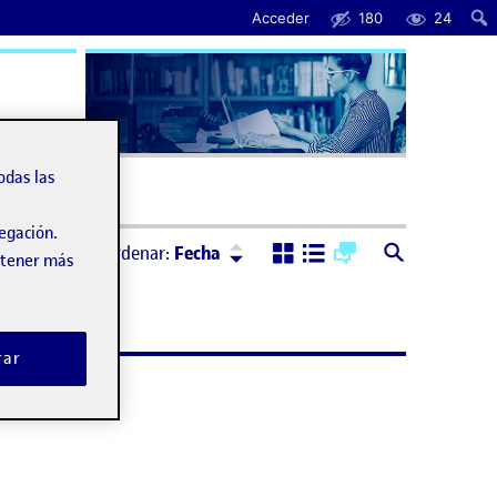
Acceder
180
24
uda
odas las
vegación.
Ordenar:
Descendente
Ordenar:
Fecha
obtener más
rar