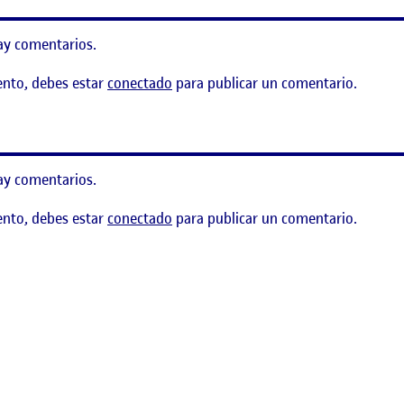
ay comentarios.
ento, debes estar
conectado
para publicar un comentario.
A Y KIT DE CAMPO
ay comentarios.
ento, debes estar
conectado
para publicar un comentario.
omunidad