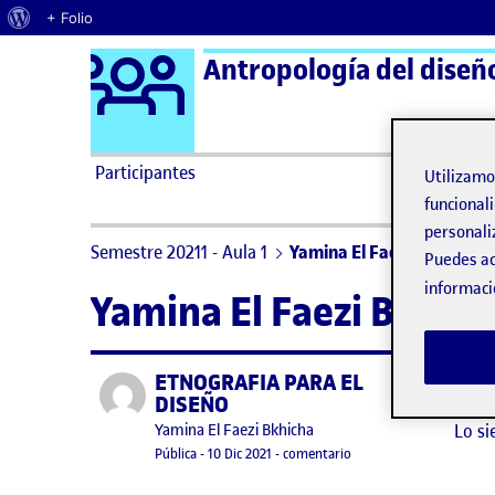
Acerca de WordPress
+ Folio
Logo Ágora
Antropología del diseñ
Saltar al contenido
Participantes
Utilizam
funcionali
personali
Semestre 20211 - Aula 1
Yamina El Faezi Bkhicha
Puedes ac
informaci
Yamina El Faezi Bkhich
ETNOGRAFIA PARA EL
Publicado por
No h
DISEÑO
Lo si
Publicado por
Yamina El Faezi Bkhicha
Visibilidad:
Fecha de publicación
en ETNOGRAFIA PARA E
Pública
-
10 Dic 2021
-
comentario