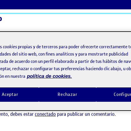
o
ActiFolios
Ay
os
cookies
propias y de terceros para poder ofrecerte correctamente t
dades del sitio web, con fines analíticos y para mostrarte publicidad
zada de acuerdo con un perfil elaborado a partir de tus hábitos de na
eptar, rechazar o configurar tus preferencias haciendo clic abajo, u 
ón en nuestra
política de cookies.
a
Aceptar
Rechazar
Configu
ay comentarios.
ento, debes estar
conectado
para publicar un comentario.
L DISEÑO