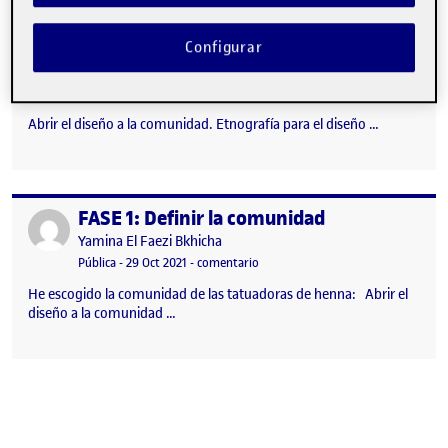
FASE 2: ETNOGRAFÍA Y KIT DE CAMPO
Configurar
Publicado por
Publicado por
Yamina El Faezi Bkhicha
Visibilidad:
Fecha de publicación
29 octubre, 2021 7:48 pm
en FASE 2: ETNOGRAFÍA Y KIT DE
Pública
-
29 Oct 2021
-
comentario
Abrir el diseño a la comunidad. Etnografía para el diseño …
FASE 1: Definir la comunidad
Publicado por
Publicado por
Yamina El Faezi Bkhicha
Visibilidad:
Fecha de publicación
29 octubre, 2021 7:43 pm
en FASE 1: Definir la comunidad
Pública
-
29 Oct 2021
-
comentario
He escogido la comunidad de las tatuadoras de henna: Abrir el
diseño a la comunidad …