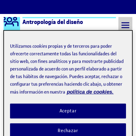
Logo Ágora
Antropología del diseño
Saltar al contenido
Utilizamos
cookies
propias y de terceros para poder
ofrecerte correctamente todas las funcionalidades del
Semestre 20211 - Aula 1
Yamina El Faezi Bkhicha
sitio web, con fines analíticos y para mostrarte publicidad
personalizada de acuerdo con un perfil elaborado a partir
Yamina El Faezi Bkhicha
de tus hábitos de navegación. Puedes aceptar, rechazar o
configurar tus preferencias haciendo clic abajo, u obtener
más información en nuestra
política de cookies.
ETNOGRAFIA PARA EL DISEÑO
Publicado por
Publicado por
Yamina El Faezi Bkhicha
Visibilidad:
Fecha de publicación
en ETNOGRAFIA PARA EL DISEÑO
Pública
-
10 Dic 2021
-
comentario
Aceptar
Buenas tardes a todos, aquí tenéis la siguiente parte del trabajo.
espero que os guste. Etnografía para el diseño …
Rechazar