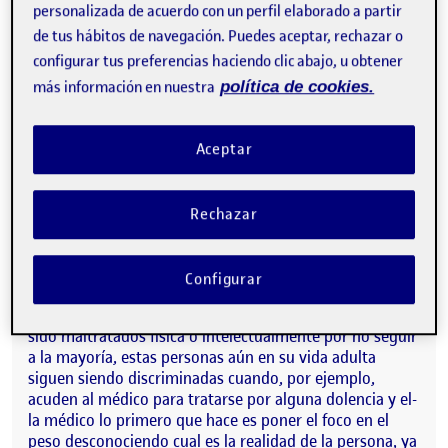
Inspirándome
personalizada de acuerdo con un perfil elaborado a partir
de tus hábitos de navegación. Puedes aceptar, rechazar o
en el proyecto que lidera Mara Jiménez
configurar tus preferencias haciendo clic abajo, u obtener
(@croquetamente en sus RRSS) quiero inmiscuirme en
la comunidad que la sigue, la cual está formada por
más información en nuestra
política de cookies.
personas de todo tipo, aunque un gran número de ellas
sean las que probablemente han padecido algún TCA
(trastorno de la conducta alimentaria) en algún
Aceptar
momento de su vida o aquellas que han sufrido abuso o
acoso de alguna manera por tener un físico que difiere
del canon de belleza actual que prevalece en la mayor
Rechazar
parte de Europa y en otros continentes como América
del Sur.
Configurar
Si bien es cierto que muchos-as de nosotros-as y en
diferentes por ejemplo en nuestra infancia hayamos
sido maltratados física o intelectualmente por no seguir
a la mayoría, estas personas aún en su vida adulta
siguen siendo discriminadas cuando, por ejemplo,
acuden al médico para tratarse por alguna dolencia y el-
la médico lo primero que hace es poner el foco en el
peso desconociendo cual es la realidad de la persona, ya