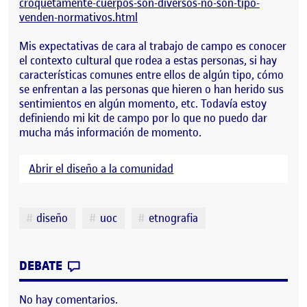
croquetamente-cuerpos-son-diversos-no-son-tipo-
venden-normativos.html
Mis expectativas de cara al trabajo de campo es conocer
el contexto cultural que rodea a estas personas, si hay
características comunes entre ellos de algún tipo, cómo
se enfrentan a las personas que hieren o han herido sus
sentimientos en algún momento, etc. Todavía estoy
definiendo mi kit de campo por lo que no puedo dar
mucha más información de momento.
Abrir el diseño a la comunidad
Etiquetas
diseño
uoc
etnografia
CONTRIBUTION
0
EN ANTROPOLOGÍA DEL DISEÑO – PEC 2 
DEBATE
No hay comentarios.