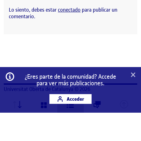
Lo siento, debes estar
conectado
para publicar un
comentario.
×
Información
¿Eres parte de la comunidad? Accede
para ver más publicaciones.
Universitat Oberta de Catalunya © 2026
Acceder
Este es un espacio de trabajo personal de un/a
estudiante de la Universitat Oberta de Catalunya.
Cualquier contenido publicado en este espacio es
responsabilidad de su autor/a.