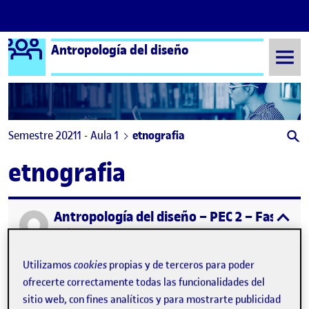
Logo Ágora
Antropología del diseño
Saltar al contenido
Semestre 20211 - Aula 1
etnografia
etnografia
Antropología del diseño – PEC 2 – Fase 1 : 
Publicado por
expa
Publicado por
Jael Puppo Vera
Visibilidad:
Fecha de publicación
en Antropología del diseño – PEC 2 –
Pública
-
17 Oct 2021
-
comentario
Utilizamos
cookies
propias y de terceros para poder
ofrecerte correctamente todas las funcionalidades del
sitio web, con fines analíticos y para mostrarte publicidad